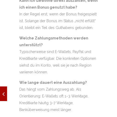
Kann ich Gewinne direkt auszahlen, wenn
ich einen Bonus genutzt habe?
In der Regel erst, wenn der Bonus freigespielt
ist. Solange der Bonus im Status „nicht erfüllt“
ist, bleibt ein Teil des Guthabens gebunden.
Welche Zahlungsmethoden werden
unterstützt?
Typischerweise sind E-Wallets, PayPal und
Kreditkarte verfügbar. Die konkreten Optionen
siehst du im Konto, weil sie je nach Region
variieren können.
Wie lange dauert eine Auszahlung?
Das hängt vom Zahlungsweg ab. Als
Orientierung: E-Wallets oft 1–3 Werktage,
Kreditkarte häufig 3–7 Werktage,
Banküberweisung meist länger.