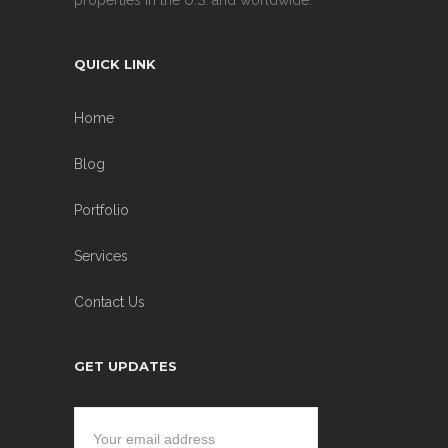
properties in the U.S. and worldwide.
QUICK LINK
Home
Blog
Portfolio
Services
Contact Us
GET UPDATES