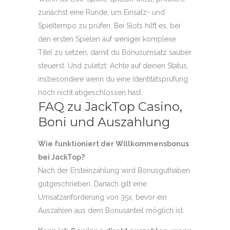
zunächst eine Runde, um Einsatz- und
Spieltempo zu prüfen. Bei Slots hilft es, bei
den ersten Spielen auf weniger komplexe
Titel zu setzen, damit du Bonusumsatz sauber
steuerst. Und zuletzt: Achte auf deinen Status,
insbesondere wenn du eine Identitätsprüfung
noch nicht abgeschlossen hast.
FAQ zu JackTop Casino,
Boni und Auszahlung
Wie funktioniert der Willkommensbonus
bei JackTop?
Nach der Ersteinzahlung wird Bonusguthaben
gutgeschrieben. Danach gilt eine
Umsatzanforderung von 35x, bevor ein
Auszahlen aus dem Bonusanteil möglich ist.