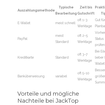
Typische
Zeit bis
Prakt
Auszahlungsmethode
Bearbeitung
Gutschrift
Ti
oft 1–3
Gut fü
E-Wallet
meist schnell
Werktage
Planba
Vorhe
meist
oft 2–5
PayPal
Status
Standard
Werktage
prüfen
Bei Eil
oft 3–7
Kreditkarte
Standard
lieber 
Werktage
Wallet
Besser
oft 5–10
Banküberweisung
variabel
größe
Werktage
Summ
Vorteile und mögliche
Nachteile bei JackTop