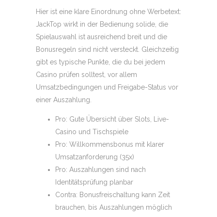
Hier ist eine klare Einordnung ohne Werbetext:
JackTop wirkt in der Bedienung solide, die
Spielauswahl ist ausreichend breit und die
Bonusregeln sind nicht versteckt. Gleichzeitig
gibt es typische Punkte, die du bei jedem
Casino prüfen solltest, vor allem
Umsatzbedingungen und Freigabe-Status vor
einer Auszahlung.
Pro: Gute Übersicht über Slots, Live-
Casino und Tischspiele
Pro: Willkommensbonus mit klarer
Umsatzanforderung (35x)
Pro: Auszahlungen sind nach
Identitätsprüfung planbar
Contra: Bonusfreischaltung kann Zeit
brauchen, bis Auszahlungen möglich