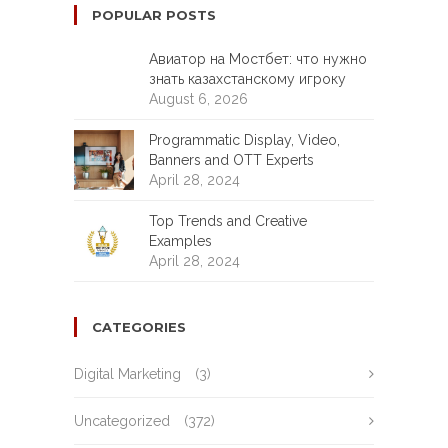
POPULAR POSTS
Авиатор на Мостбет: что нужно
знать казахстанскому игроку
August 6, 2026
Programmatic Display, Video,
Banners and OTT Experts
April 28, 2024
Top Trends and Creative
Examples
April 28, 2024
CATEGORIES
Digital Marketing
(3)
Uncategorized
(372)