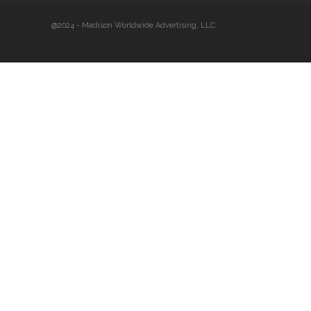
@2024 - Madison Worldwide Advertising, LLC.