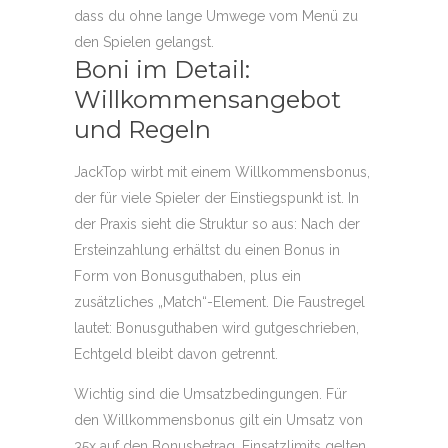
dass du ohne lange Umwege vom Menü zu
den Spielen gelangst.
Boni im Detail:
Willkommensangebot
und Regeln
JackTop wirbt mit einem Willkommensbonus,
der für viele Spieler der Einstiegspunkt ist. In
der Praxis sieht die Struktur so aus: Nach der
Ersteinzahlung erhältst du einen Bonus in
Form von Bonusguthaben, plus ein
zusätzliches „Match“-Element. Die Faustregel
lautet: Bonusguthaben wird gutgeschrieben,
Echtgeld bleibt davon getrennt.
Wichtig sind die Umsatzbedingungen. Für
den Willkommensbonus gilt ein Umsatz von
35x auf den Bonusbetrag. Einsatzlimits gelten