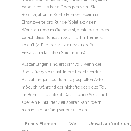
dabei nicht als harte Obergrenze im Slot-
Bereich, aber im Konto können maximale
Einsatzwerte pro Runde/Spiel aktiv sein.
Wenn du regelmäßig spielst, achte besonders
darauf, dass Bonusumsatz nicht unbemerkt
abläuft (z. B. durch zu kleine/zu große
Einsätze im falschen Spielmodus).
Auszahlungen sind erst sinnvoll, wenn der
Bonus freigespielt ist. In der Regel werden
Auszahlungen aus dem freigespielten Anteil
möglich, während der nicht freigespielte Teil
im Bonusstatus bleibt. Das ist keine Seltenheit,
aber ein Punkt, der Zeit sparen kann, wenn
man ihn am Anfang sauber einplant.
Bonus-Element
Wert
Umsatzanforderun