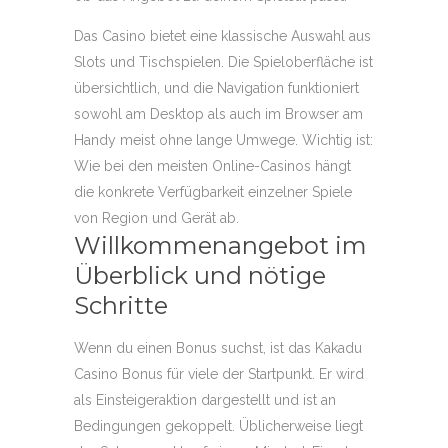
Das Casino bietet eine klassische Auswahl aus
Slots und Tischspielen. Die Spieloberfläche ist
übersichtlich, und die Navigation funktioniert
sowohl am Desktop als auch im Browser am
Handy meist ohne lange Umwege. Wichtig ist:
Wie bei den meisten Online-Casinos hängt
die konkrete Verfügbarkeit einzelner Spiele
von Region und Gerät ab.
Willkommenangebot im
Überblick und nötige
Schritte
Wenn du einen Bonus suchst, ist das
Kakadu
Casino Bonus
für viele der Startpunkt. Er wird
als Einsteigeraktion dargestellt und ist an
Bedingungen gekoppelt. Üblicherweise liegt