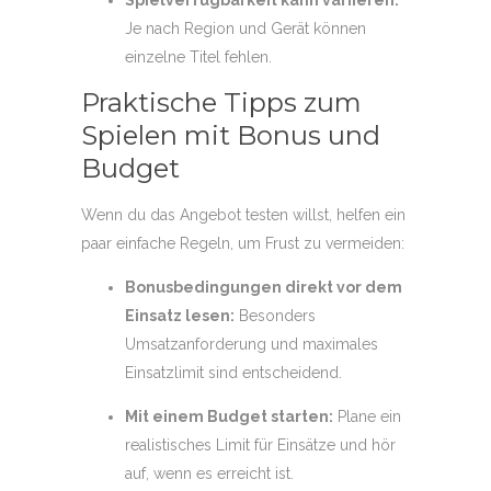
Spielverfügbarkeit kann variieren:
Je nach Region und Gerät können
einzelne Titel fehlen.
Praktische Tipps zum
Spielen mit Bonus und
Budget
Wenn du das Angebot testen willst, helfen ein
paar einfache Regeln, um Frust zu vermeiden:
Bonusbedingungen direkt vor dem
Einsatz lesen:
Besonders
Umsatzanforderung und maximales
Einsatzlimit sind entscheidend.
Mit einem Budget starten:
Plane ein
realistisches Limit für Einsätze und hör
auf, wenn es erreicht ist.