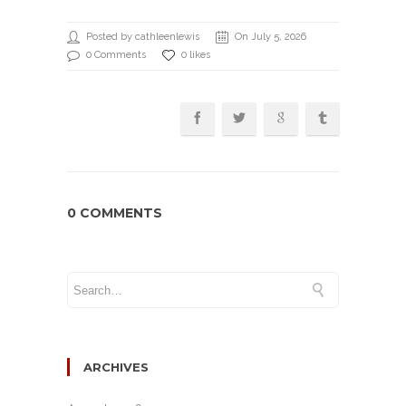
Posted by cathleenlewis
On July 5, 2026
0 Comments
0 likes
0 COMMENTS
ARCHIVES