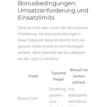
Bonusbedingungen:
Umsatzanforderung und
Einsatzlimits
Damit du nicht raten musst, hier eine typische
Orientierung, wie Bonusanforderungen in
dieser Kategorie häufig strukturiert sind. Die
genauen Werte können je nach Kampagne
variieren, daher betrachte das als Leitplanke,
um die Logik zu verstehen.
Worauf du
Typische
Punkt
achten
Regel
solltest
Einzahlung
Erst
passend
einbezahlen,
Bonus-Form
zum
dann Bonus